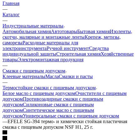
Главная
—
Каталог
—
Индустриальные материалы
Автомобильная химия
Автотовары
Бытовая химия
Изоленты,
скотчи, малярные и монтажные ленты
Крепеж, метизы,
саморезы
Расходные материалы для
электроинструмента
Ручной инструмент
Средства
индивидуальной защиты
Строительная химия
Хозяйственные
товары
Электромонтажная продукция
—
Смазки с пищевым допуском
Клеевые материалы
Масла
Смазки и пасты
—
Термостойкие смазки с пищевым допуском
Белое масло с пищевым допуском
Очистители с пищевым
допуском
Противозадирные смазки с пищевым
допуском
Силиконовые смазки с пищевым
допуском
Синтетическое масло с пищевым
допуском
Универсальные смазки с пищевым допуском
—
EFELE SG-394 термо- и химически стойкая пластичная
смазка с пищевым допуском NSF H1, 25 г.