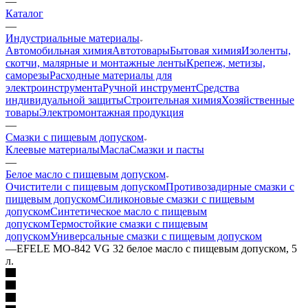
—
Каталог
—
Индустриальные материалы
Автомобильная химия
Автотовары
Бытовая химия
Изоленты,
скотчи, малярные и монтажные ленты
Крепеж, метизы,
саморезы
Расходные материалы для
электроинструмента
Ручной инструмент
Средства
индивидуальной защиты
Строительная химия
Хозяйственные
товары
Электромонтажная продукция
—
Смазки с пищевым допуском
Клеевые материалы
Масла
Смазки и пасты
—
Белое масло с пищевым допуском
Очистители с пищевым допуском
Противозадирные смазки с
пищевым допуском
Силиконовые смазки с пищевым
допуском
Синтетическое масло с пищевым
допуском
Термостойкие смазки с пищевым
допуском
Универсальные смазки с пищевым допуском
—
EFELE MO-842 VG 32 белое масло с пищевым допуском, 5
л.