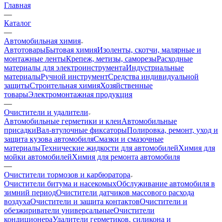
Главная
—
Каталог
—
Автомобильная химия
Автотовары
Бытовая химия
Изоленты, скотчи, малярные и
монтажные ленты
Крепеж, метизы, саморезы
Расходные
материалы для электроинструмента
Индустриальные
материалы
Ручной инструмент
Средства индивидуальной
защиты
Строительная химия
Хозяйственные
товары
Электромонтажная продукция
—
Очистители и удалители
Автомобильные герметики и клеи
Автомобильные
присадки
Вал-втулочные фиксаторы
Полировка, ремонт, уход и
защита кузова автомобиля
Смазки и смазочные
материалы
Технические жидкости для автомобилей
Химия для
мойки автомобилей
Химия для ремонта автомобиля
—
Очистители тормозов и карбюратора
Очистители битума и насекомых
Обслуживание автомобиля в
зимний период
Очистители датчиков массового расхода
воздуха
Очистители и защита контактов
Очистители и
обезжириватели универсальные
Очистители
кондиционера
Удалители герметиков, силикона и