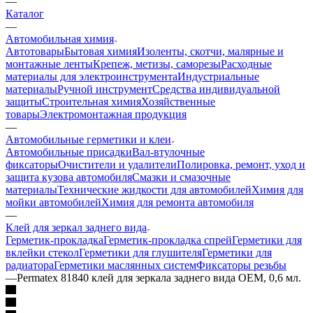
—
Каталог
—
Автомобильная химия
Автотовары
Бытовая химия
Изоленты, скотчи, малярные и
монтажные ленты
Крепеж, метизы, саморезы
Расходные
материалы для электроинструмента
Индустриальные
материалы
Ручной инструмент
Средства индивидуальной
защиты
Строительная химия
Хозяйственные
товары
Электромонтажная продукция
—
Автомобильные герметики и клеи
Автомобильные присадки
Вал-втулочные
фиксаторы
Очистители и удалители
Полировка, ремонт, уход и
защита кузова автомобиля
Смазки и смазочные
материалы
Технические жидкости для автомобилей
Химия для
мойки автомобилей
Химия для ремонта автомобиля
—
Клей для зеркал заднего вида
Герметик-прокладка
Герметик-прокладка спрей
Герметики для
вклейки стекол
Герметики для глушителя
Герметики для
радиатора
Герметики маслянных систем
Фиксаторы резьбы
—
Permatex 81840 клей для зеркала заднего вида OEM, 0,6 мл.